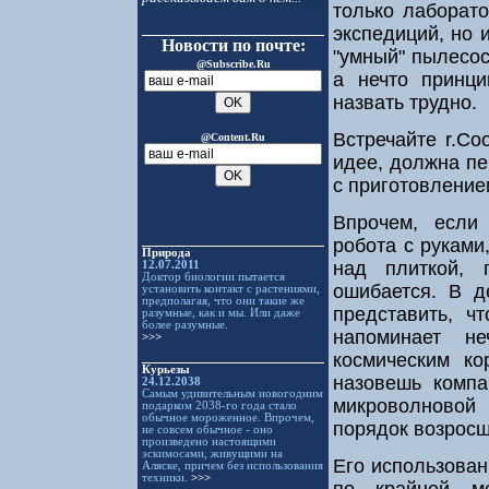
только лаборато
экспедиций, но 
Новости по почте:
"умный" пылесос
@Subscribe.Ru
а нечто принци
назвать трудно.
Встречайте r.Co
@Content.Ru
идее, должна пе
с приготовление
Впрочем, если
робота с руками
Природа
над плиткой, 
12.07.2011
Доктор биологии пытается
ошибается. В д
установить контакт с растениями,
предполагая, что они такие же
представить, ч
разумные, как и мы. Или даже
более разумные.
напоминает н
>>>
космическим к
Курьезы
назовешь компа
24.12.2038
Самым удивительным новогодним
микроволновой
подарком 2038-го года стало
обычное мороженное. Впрочем,
порядок возрос
не совсем обычное - оно
произведено настоящими
эскимосами, живущими на
Его использован
Аляске, причем без использования
техники.
>>>
по крайней ме