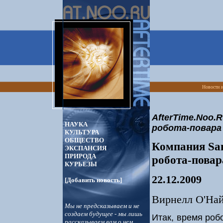
Новости и
AfterTime.Noo.R
НАУКА
робота-повара
КУЛЬТУРА
ОБЩЕСТВО
Компания Sa
ЭКСПАНСИЯ
ПРИРОДА
робота-повар
КУРЬЕЗЫ
22.12.2009
[Добавить новость]
Вирнелл О'Найк
Мы не предсказываем и не
создаем будущее - мы лишь
Итак, время роб
рассказываем вам о нем...