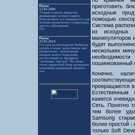
приготовить бл
Наука
12.03.2009
исходные прод
Ученые создали лекарство,
вызывающее потерю памяти.
помощью сенсор
Использовать его планируется для
лечения психических и некоторых
Система распозн
других заболеваний.
>>>
из исходных 
манипуляторов и
Наука
25.05.2014
будет выполнено
Сегодня на космодроме Байконур
группа ученых представила свое
нескольких мину
изобретение - летательный
аппарат нового поколения,
необходимости
построенный по принципу
"летающих тарелок". На глазах
пошинкованный 
сотен свидетелей были проведены
испытания уникальной машины.
>>>
Конечно, нали
соответствующ
превращаются в
Естественным 
кажется очевидн
Сеть. Понятно т
тем более удо
Samsung старае
более простой -
только Soft Dev